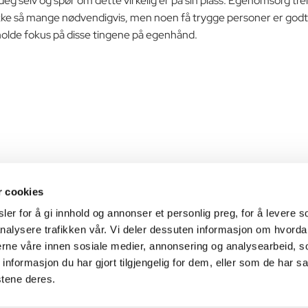
 deg selv og spør om dette virkelig er på sin plass. Egenomsorg tren
e så mange nødvendigvis, men noen få trygge personer er godt å h
å holde fokus på disse tingene på egenhånd.
r cookies
Heimveg
er for å gi innhold og annonser et personlig preg, for å levere s
nalysere trafikken vår. Vi deler dessuten informasjon om hvorda
Vi hjelper deg på rett vei
nerne våre innen sosiale medier, annonsering og analysearbeid, 
formasjon du har gjort tilgjengelig for dem, eller som de har sa
stene deres.