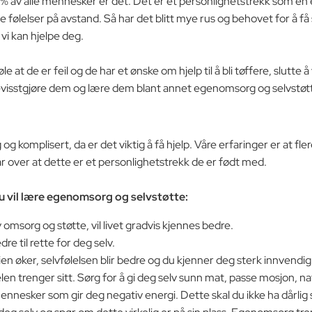
% av alle mennesker er det. Det er et personlighetstrekk som en e
e følelser på avstand. Så har det blitt mye rus og behovet for å få 
 vi kan hjelpe deg.
at de er feil og de har et ønske om hjelp til å bli tøffere, slutte
Bevisstgjøre dem og lære dem blant annet egenomsorg og selvstøt
g komplisert, da er det viktig å få hjelp. Våre erfaringer er at f
ar over at dette er et personlighetstrekk de er født med.
u vil lære egenomsorg og selvstøtte:
 omsorg og støtte, vil livet gradvis kjennes bedre.
re til rette for deg selv.
 øker, selvfølelsen blir bedre og du kjenner deg sterk innvendig
jelen trenger sitt. Sørg for å gi deg selv sunn mat, passe mosjon
ennesker som gir deg negativ energi. Dette skal du ikke ha dårlig 