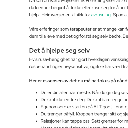
Da kan du være Høysensitiv. Forskning viser at 20 
du kjenner begynt å drikke eller ruse seg for å hold
hjelp. Heimveg er en klinikk for
avrusning
i Spania,
Våre erfaringer som terapeuter er at mange kan føle 
dem til å leve med det og forstå seg selv bedre. 
Det å hjelpe seg selv
Hvis rusavhengighet har gjort hverdagen vanskelig o
rusbehandling er høysensitive, og ikke har vært kl
Her er essensen av det du må ha fokus på når d
Du er din aller nærmeste. Når du gir deg selv
Du skal ikke endre deg. Du skal bare legge bed
Egenomsorg er starten på ALT godt - energien
Du trenger påfyll. Kroppen trenger sitt og s
Relasjoner kan tappe oss. Sett grenser for m