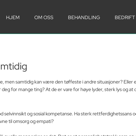
HJEM
OM OSS
BEHANDLING
BEDRIFT
amtidig
e, men samtidig kan være den tøffeste i andre situasjoner? Eller er
 deg for mange ting? At de er vare for høye lyder, sterk lys og at
god selvinnsikt og sosial kompetanse. Ha sterk rettferdighetssans
 evne til omsorg og empati?