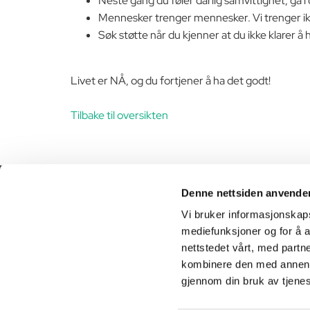
Neste gang du føler dårlig samvittighet, gå i
Mennesker trenger mennesker. Vi trenger ikk
Søk støtte når du kjenner at du ikke klarer 
Livet er NÅ, og du fortjener å ha det godt!
Tilbake til oversikten
Denne nettsiden anvende
941 47 470

Vi bruker informasjonskapsl
mediefunksjoner og for å a
info@heimveg.no

nettstedet vårt, med part
kombinere den med annen in
gjennom din bruk av tjene