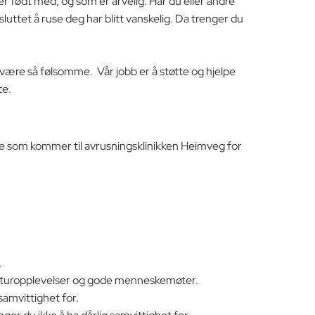
r født med, og som er arvelig. Har du eller andre
sluttet å ruse deg har blitt vanskelig. Da trenger du
 å være så følsomme. Vår jobb er å støtte og hjelpe
te.
lere som kommer til avrusningsklinikken Heimveg for
.
, naturopplevelser og gode menneskemøter.
samvittighet for.