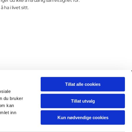
ger du ikke å ha dårlig samvittighet for.
a i livet sitt.
Tillat alle cookies
Personvern

osiale
n du bruker
Tillat utvalg
som kan
mlet inn
Kun nødvendige cookies