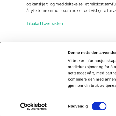
og kanskje til og med deltakelse i et religiøst sa
å fylle tomrommet - som nok er det viktigste for
Tilbake til oversikten
Denne nettsiden anvende
941 47 470

Vi bruker informasjonskapsl
mediefunksjoner og for å a
info@heimveg.no

nettstedet vårt, med part
kombinere den med annen in
gjennom din bruk av tjene
Samtykkevalg
Nødvendig