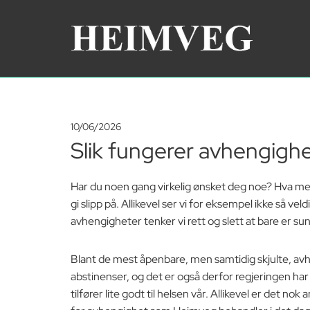
10/06/2026
Slik fungerer avhengigh
Har du noen gang virkelig ønsket deg noe? Hva med
gi slipp på. Allikevel ser vi for eksempel ikke så 
avhengigheter tenker vi rett og slett at bare er s
Blant de mest åpenbare, men samtidig skjulte, avh
abstinenser, og det er også derfor regjeringen har 
tilfører lite godt til helsen vår. Allikevel er det no