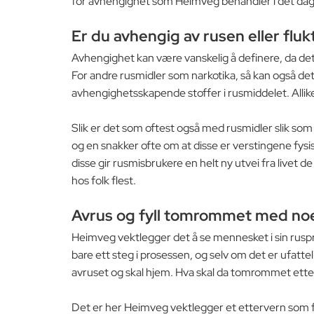
for avhengighet som Heimveg behandler i det dag
Er du avhengig av rusen eller flukt
Avhengighet kan være vanskelig å definere, da det 
For andre rusmidler som narkotika, så kan også d
avhengighetsskapende stoffer i rusmiddelet. Allike
Slik er det som oftest også med rusmidler slik som 
og en snakker ofte om at disse er verstingene fysi
disse gir rusmisbrukere en helt ny utvei fra livet 
hos folk flest.
Avrus og fyll tomrommet med noe
Heimveg vektlegger det å se mennesket i sin ruspro
bare ett steg i prosessen, og selv om det er ufatte
avruset og skal hjem. Hva skal da tomrommet ette
Det er her Heimveg vektlegger et ettervern som fok