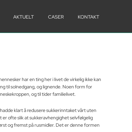
AKTUELT
CASER
KONTAKT
esker har en ting her i livet de virkelig ikke kan
gang til solnedgang, og lignende. Noen form for
skekroppen, og til tider familielivet.
hadde klart å redusere sukkerinntaket vårt uten
t er ofte slik at sukkeravhengighet selvfølgelig
først og fremst på rusmidler. Det er denne formen