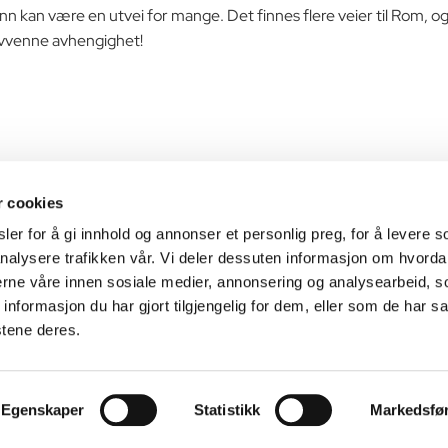
mfunn kan være en utvei for mange. Det finnes flere veier til Rom,
 avvenne avhengighet!
r cookies
Heimveg
er for å gi innhold og annonser et personlig preg, for å levere s
nalysere trafikken vår. Vi deler dessuten informasjon om hvorda
Vi hjelper deg på rett vei
nerne våre innen sosiale medier, annonsering og analysearbeid, 
formasjon du har gjort tilgjengelig for dem, eller som de har sa
stene deres.
Egenskaper
Statistikk
Markedsfø