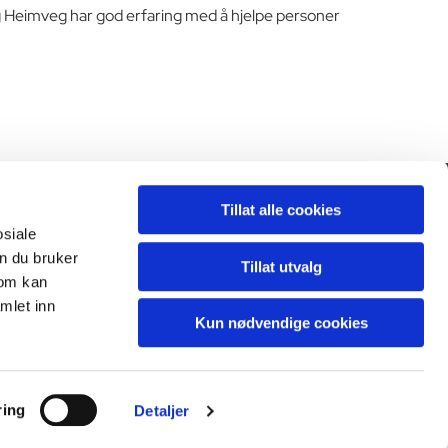
 og Heimveg har god erfaring med å hjelpe personer
Tillat alle cookies
Personvern

osiale
n du bruker
Tillat utvalg
som kan
mlet inn
Kun nødvendige cookies
ring
Detaljer