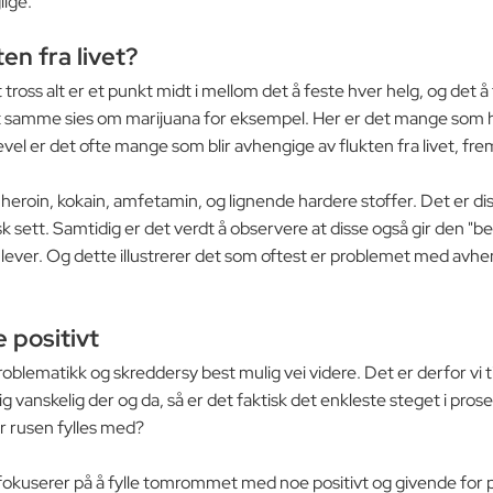
lige.
en fra livet?
tross alt er et punkt midt i mellom det å feste hver helg, og det 
et samme sies om marijuana for eksempel. Her er det mange som he
vel er det ofte mange som blir avhengige av flukten fra livet, fre
heroin, kokain, amfetamin, og lignende hardere stoffer. Det er dis
sk sett. Samtidig er det verdt å observere at disse også gir den 
de lever. Og dette illustrerer det som oftest er problemet med avhe
 positivt
blematikk og skreddersy best mulig vei videre. Det er derfor vi t
lig vanskelig der og da, så er det faktisk det enkleste steget i pr
r rusen fylles med?
userer på å fylle tomrommet med noe positivt og givende for pasie