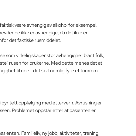
å faktisk være avhengig av alkohol for eksempel.
vder de ikke er avhengige, da det ikke er
mfor det faktiske rusmiddelet.
se som virkelig skaper stor avhengighet blant folk,
"beste" rusen for brukerne. Med dette menes det at
ngighet til noe - det skal nemlig fylle et tomrom
ilbyr tett oppfølging med ettervern. Avrusning er
osessen. Problemet oppstår etter at pasienten er
nten. Familieliv, ny jobb, aktiviteter, trening,