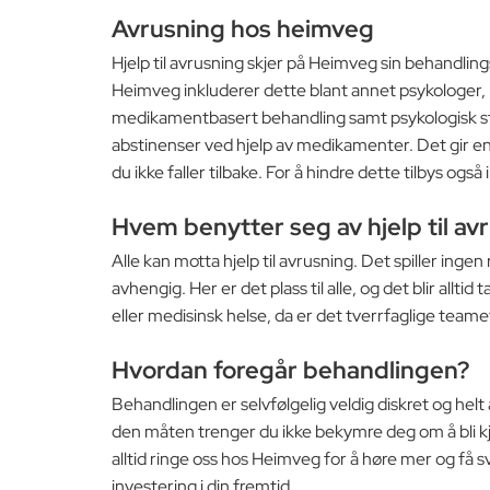
Avrusning hos heimveg
Hjelp til avrusning skjer på Heimveg sin behandlin
Heimveg inkluderer dette blant annet psykologer, le
medikamentbasert behandling samt psykologisk støt
abstinenser ved hjelp av medikamenter. Det gir en
du ikke faller tilbake. For å hindre dette tilbys og
Hvem benytter seg av hjelp til av
Alle kan motta hjelp til avrusning. Det spiller inge
avhengig. Her er det plass til alle, og det blir all
eller medisinsk helse, da er det tverrfaglige teamet 
Hvordan foregår behandlingen?
Behandlingen er selvfølgelig veldig diskret og hel
den måten trenger du ikke bekymre deg om å bli kje
alltid ringe oss hos Heimveg for å høre mer og få sv
investering i din fremtid.