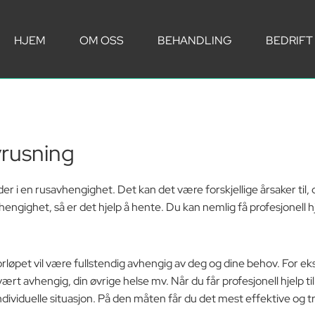
HJEM
OM OSS
BEHANDLING
BEDRIFT
avrusning
r i en rusavhengighet. Det kan det være forskjellige årsaker til
engighet, så er det hjelp å hente. Du kan nemlig få profesjonell hj
forløpet vil være fullstendig avhengig av deg og dine behov. For e
r vært avhengig, din øvrige helse mv. Når du får profesjonell hjelp
ndividuelle situasjon. På den måten får du det mest effektive og t