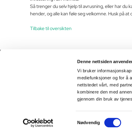
Så trenger du selv hjelp til avrusning, eller har du
hender, og alle kan føle seg velkomne. Husk på at 
Tilbake til oversikten
Denne nettsiden anvende
941 47 470

Vi bruker informasjonskapsl
mediefunksjoner og for å a
info@heimveg.no

nettstedet vårt, med part
kombinere den med annen in
gjennom din bruk av tjene
Samtykkevalg
Nødvendig