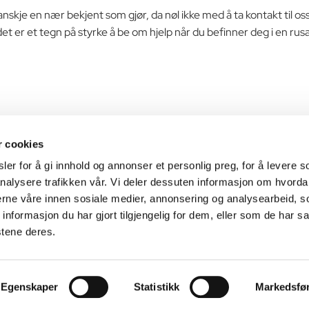
 kanskje en nær bekjent som gjør, da nøl ikke med å ta kontakt til os
det er et tegn på styrke å be om hjelp når du befinner deg i en ru
r cookies
Heimveg
er for å gi innhold og annonser et personlig preg, for å levere s
nalysere trafikken vår. Vi deler dessuten informasjon om hvorda
Vi hjelper deg på rett vei
nerne våre innen sosiale medier, annonsering og analysearbeid, 
formasjon du har gjort tilgjengelig for dem, eller som de har sa
stene deres.
Egenskaper
Statistikk
Markedsfø