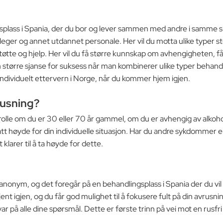
gsplass i Spania, der du bor og lever sammen med andre i samme s
ger og annet utdannet personale. Her vil du motta ulike typer støt
te og hjelp. Her vil du få større kunnskap om avhengigheten, få
 større sjanse for suksess når man kombinerer ulike typer behandl
så individuelt ettervern i Norge, når du kommer hjem igjen.
rusning?
n rolle om du er 30 eller 70 år gammel, om du er avhengig av alkoho
tid tatt høyde for din individuelle situasjon. Har du andre sykdommer
klarer til å ta høyde for dette.
t anonym, og det foregår på en behandlingsplass i Spania der du v
nt igjen, og du får god mulighet til å fokusere fult på din avrusn
ar på alle dine spørsmål. Dette er første trinn på vei mot en rusfr