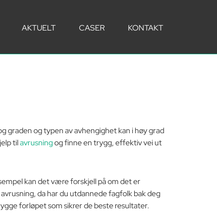
AKTUELT
CASER
KONTAKT
, og graden og typen av avhengighet kan i høy grad
elp til
avrusning
og finne en trygg, effektiv vei ut
ksempel kan det være forskjell på om det er
 til avrusning, da har du utdannede fagfolk bak deg
rygge forløpet som sikrer de beste resultater.