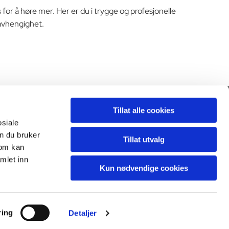
s for å høre mer. Her er du i trygge og profesjonelle
savhengighet.
Tillat alle cookies
Personvern

osiale
n du bruker
Tillat utvalg
som kan
mlet inn
Kun nødvendige cookies
ring
Detaljer