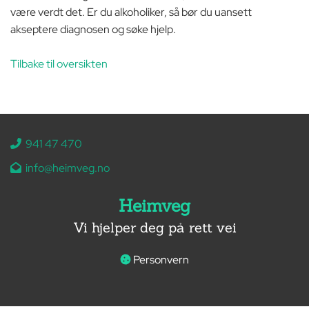
være verdt det. Er du alkoholiker, så bør du uansett
akseptere diagnosen og søke hjelp.
Tilbake til oversikten
941 47 470

info@heimveg.no

Heimveg
Vi hjelper deg på rett vei
Personvern
