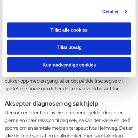
overkonsumere. Om du gjentagende ganger over tid er blitt
konfrontert med alkoholforbruket ditt, er det overveiende
Detaljer
sansynlig at du har godt av å stille deg selv noen kritiske
spørsmål vedrørende ditt alkohol forbruk.
Tillat alle cookies
Du blir assosiert med alkohol
Tillat utvalg
I likhet med ovennevnte punkt, så er det mange som er i
ferd med å bli alkoholikere som rett og slett bare er assosiert
Kun nødvendige cookies
med alkohol. Dersom ditt navn kommer opp i en samtale
andre har, eller om du snakker med noen, og emnet alkohol
dukker opp med en gang, så er det på tide å se seg selv i
speilet og spørre om det er dette man vil bli husket for.
Aksepter diagnosen og søk hjelp
Dersom en eller flere av disse tegnene gjelder deg, eller
gjerne en i nær relasjon til deg selv, så kan det være en ide å
spørre om en samtale med en terapeut hos Heimveg. Det er
ikke dermed sagt at du er alkoholiker, men samtalen kan