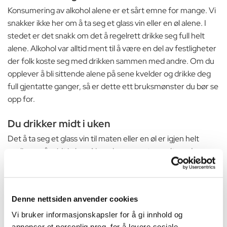
Konsumering av alkohol alene er et sårt emne for mange. Vi
snakker ikke her om å ta seg et glass vin eller en øl alene. I
stedet er det snakk om det å regelrett drikke seg full helt
alene. Alkohol var alltid ment til å være en del av festligheter
der folk koste seg med drikken sammen med andre. Om du
opplever å bli sittende alene på sene kvelder og drikke deg
full gjentatte ganger, så er dette ett bruksmønster du bør se
opp for.
Du drikker midt i uken
Det å ta seg et glass vin til maten eller en øl er igjen helt
vanlig, også midt i uken. Noen koser seg tross alt med
alkoholholdig drikke på sommeren for eksempel. Når det er
midt i en jobbuke, og en drikker uten at det er noe å feire
overhodet, så bør en derimot være noe mer bekymret for
Denne nettsiden anvender cookies
seg selv. Det er fort gjort å finne en grunn til å drikke, men
spør deg selv om dette er en reell grunn, eller om du fant
Vi bruker informasjonskapsler for å gi innhold og
annonser et personlig preg, for å levere sosiale